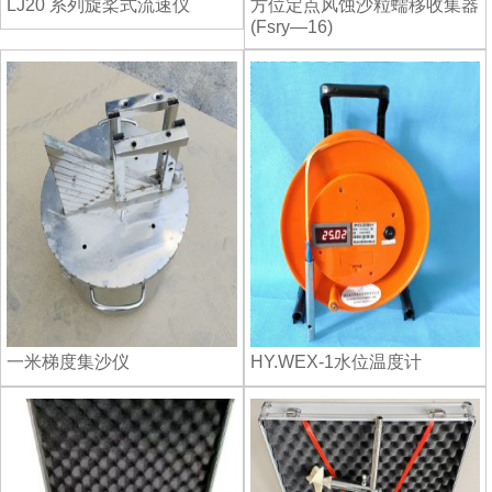
LJ20 系列旋桨式流速仪
方位定点风蚀沙粒蠕移收集器
(Fsry—16)
一米梯度集沙仪
HY.WEX-1水位温度计