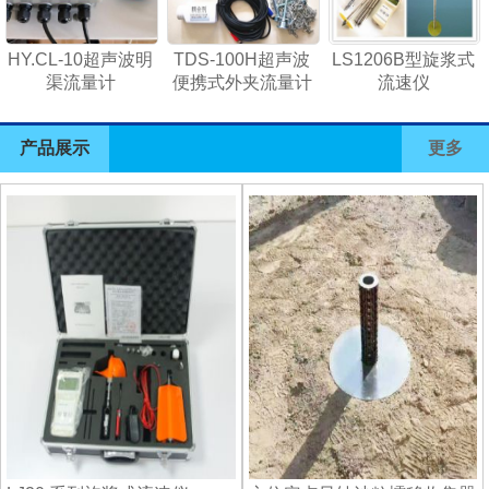
HY.CL-10超声波明
TDS-100H超声波
LS1206B型旋浆式
渠流量计
便携式外夹流量计
流速仪
产品展示
更多
1
2