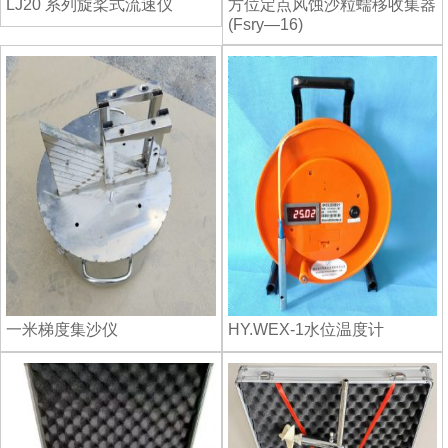
LJ20 系列旋桨式流速仪
方位定点风蚀沙粒蠕移收集器
(Fsry—16)
一米梯度集沙仪
HY.WEX-1水位温度计