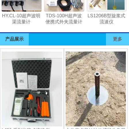
HY.CL-10超声波明
TDS-100H超声波
LS1206B型旋浆式
渠流量计
便携式外夹流量计
流速仪
产品展示
更多
1
2