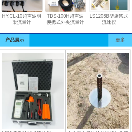
HY.CL-10超声波明
TDS-100H超声波
LS1206B型旋浆式
渠流量计
便携式外夹流量计
流速仪
产品展示
更多
1
2