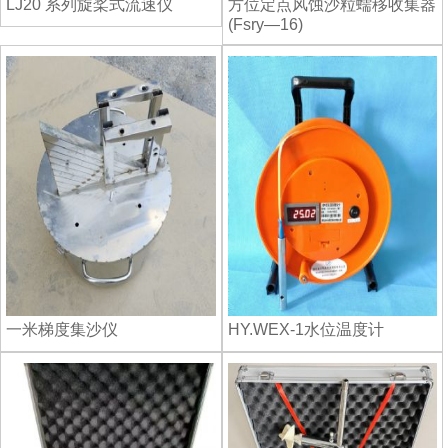
LJ20 系列旋桨式流速仪
方位定点风蚀沙粒蠕移收集器
(Fsry—16)
一米梯度集沙仪
HY.WEX-1水位温度计