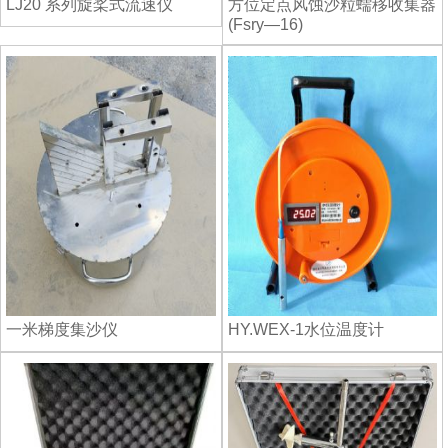
LJ20 系列旋桨式流速仪
方位定点风蚀沙粒蠕移收集器
(Fsry—16)
一米梯度集沙仪
HY.WEX-1水位温度计