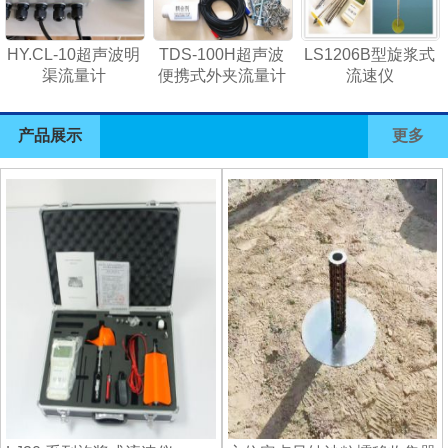
HY.CL-10超声波明
TDS-100H超声波
LS1206B型旋浆式
渠流量计
便携式外夹流量计
流速仪
产品展示
更多
1
2